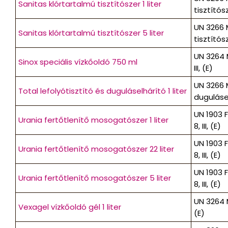
Sanitas klórtartalmú tisztítószer 1 liter
tisztítósze
UN 3266 
Sanitas klórtartalmú tisztítószer 5 liter
tisztítósze
UN 3264 
Sinox speciális vízkőoldó 750 ml
III, (E)
UN 3266 
Total lefolyótisztító és duguláselhárító 1 liter
duguláselh
UN 1903 
Urania fertőtlenítő mosogatószer 1 liter
8, III, (E)
UN 1903 
Urania fertőtlenítő mosogatószer 22 liter
8, III, (E)
UN 1903 
Urania fertőtlenítő mosogatószer 5 liter
8, III, (E)
UN 3264 
Vexagel vízkőoldó gél 1 liter
(E)