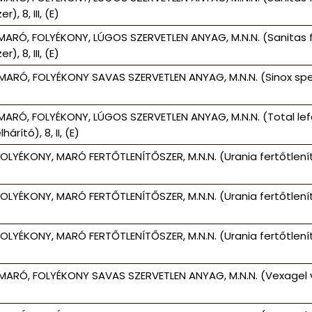
r), 8, III, (E)
MARÓ, FOLYÉKONY, LÚGOS SZERVETLEN ANYAG, M.N.N. (Sanitas f
r), 8, III, (E)
MARÓ, FOLYÉKONY SAVAS SZERVETLEN ANYAG, M.N.N. (Sinox speci
MARÓ, FOLYÉKONY, LÚGOS SZERVETLEN ANYAG, M.N.N. (Total lefo
árító), 8, II, (E)
FOLYÉKONY, MARÓ FERTŐTLENÍTŐSZER, M.N.N. (Urania fertőtlen
FOLYÉKONY, MARÓ FERTŐTLENÍTŐSZER, M.N.N. (Urania fertőtlen
FOLYÉKONY, MARÓ FERTŐTLENÍTŐSZER, M.N.N. (Urania fertőtlen
MARÓ, FOLYÉKONY SAVAS SZERVETLEN ANYAG, M.N.N. (Vexagel vízk