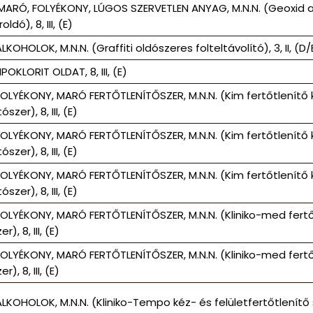
MARÓ, FOLYÉKONY, LÚGOS SZERVETLEN ANYAG, M.N.N. (Geoxid 
oldó), 8, III, (E)
LKOHOLOK, M.N.N. (Graffiti oldószeres folteltávolító), 3, II, (D/
IPOKLORIT OLDAT, 8, III, (E)
FOLYÉKONY, MARÓ FERTŐTLENÍTŐSZER, M.N.N. (Kim fertőtlenítő 
zer), 8, III, (E)
FOLYÉKONY, MARÓ FERTŐTLENÍTŐSZER, M.N.N. (Kim fertőtlenítő 
zer), 8, III, (E)
FOLYÉKONY, MARÓ FERTŐTLENÍTŐSZER, M.N.N. (Kim fertőtlenítő 
zer), 8, III, (E)
FOLYÉKONY, MARÓ FERTŐTLENÍTŐSZER, M.N.N. (Kliniko-med fertő
r), 8, III, (E)
FOLYÉKONY, MARÓ FERTŐTLENÍTŐSZER, M.N.N. (Kliniko-med fertő
r), 8, III, (E)
LKOHOLOK, M.N.N. (Kliniko-Tempo kéz- és felületfertőtlenítő sze