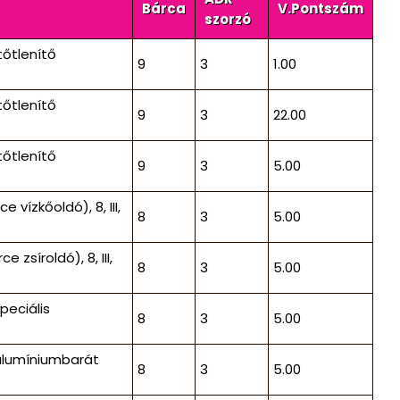
Bárca
V.Pontszám
szorzó
tőtlenítő
9
3
1.00
tőtlenítő
9
3
22.00
tőtlenítő
9
3
5.00
ízkőoldó), 8, III,
8
3
5.00
síroldó), 8, III,
8
3
5.00
peciális
8
3
5.00
alumíniumbarát
8
3
5.00