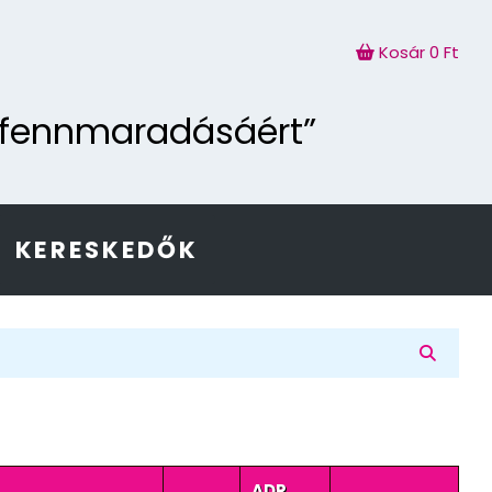
Kosár
0 Ft
g fennmaradásáért”
KERESKEDŐK
ADR