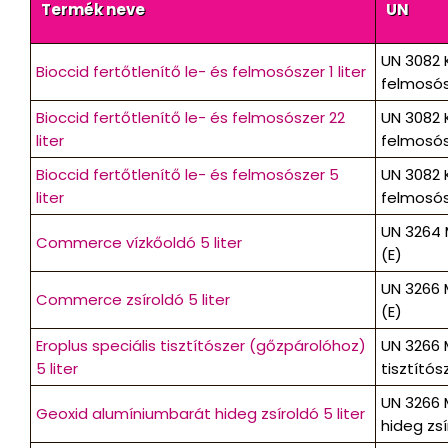
Termék neve
UN
UN 3082 
Bioccid fertőtlenítő le- és felmosószer 1 liter
felmosósze
Bioccid fertőtlenítő le- és felmosószer 22
UN 3082 
liter
felmosósze
Bioccid fertőtlenítő le- és felmosószer 5
UN 3082 
liter
felmosósze
UN 3264 
Commerce vízkőoldó 5 liter
(E)
UN 3266 
Commerce zsíroldó 5 liter
(E)
Eroplus speciális tisztítószer (gőzpárolóhoz)
UN 3266 
5 liter
tisztítósze
UN 3266 
Geoxid alumíniumbarát hideg zsíroldó 5 liter
hideg zsír