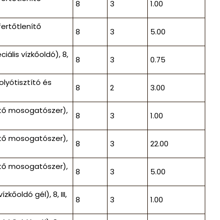
8
3
1.00
ertőtlenítő
8
3
5.00
ális vízkőoldó), 8,
8
3
0.75
lyótisztító és
8
2
3.00
ítő mosogatószer),
8
3
1.00
ítő mosogatószer),
8
3
22.00
ítő mosogatószer),
8
3
5.00
őoldó gél), 8, III,
8
3
1.00