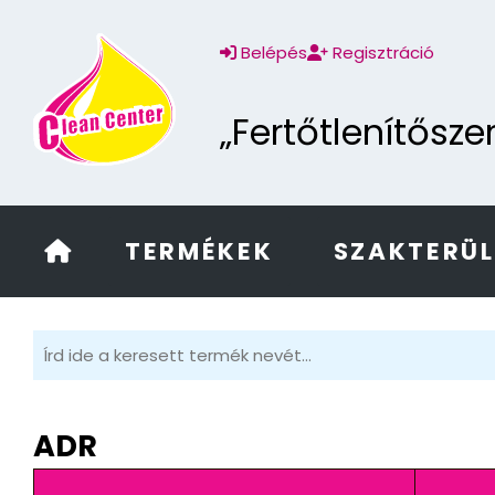
Belépés
Regisztráció
„Fertőtlenítősz
TERMÉKEK
SZAKTERÜ
ADR