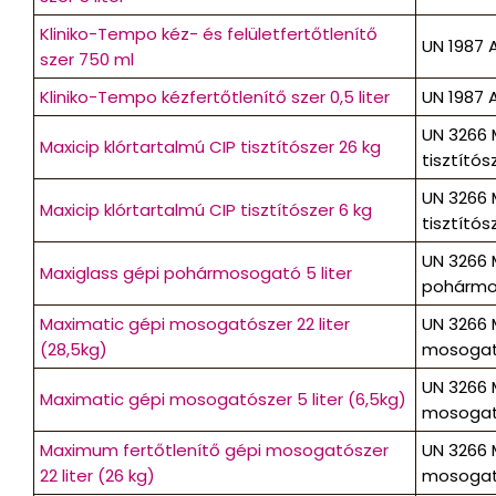
Kliniko-Tempo kéz- és felületfertőtlenítő
UN 1987 A
szer 750 ml
Kliniko-Tempo kézfertőtlenítő szer 0,5 liter
UN 1987 A
UN 3266 
Maxicip klórtartalmú CIP tisztítószer 26 kg
tisztítósze
UN 3266 
Maxicip klórtartalmú CIP tisztítószer 6 kg
tisztítósze
UN 3266 
Maxiglass gépi pohármosogató 5 liter
pohármoso
Maximatic gépi mosogatószer 22 liter
UN 3266 
(28,5kg)
mosogatós
UN 3266 
Maximatic gépi mosogatószer 5 liter (6,5kg)
mosogatós
Maximum fertőtlenítő gépi mosogatószer
UN 3266 
22 liter (26 kg)
mosogatós