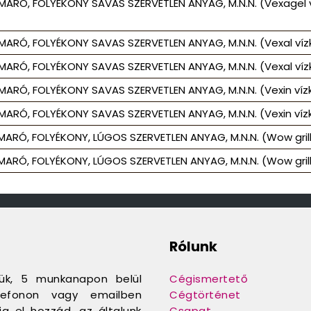
MARÓ, FOLYÉKONY SAVAS SZERVETLEN ANYAG, M.N.N. (Vexagel vízk
ARÓ, FOLYÉKONY SAVAS SZERVETLEN ANYAG, M.N.N. (Vexal vízkőol
ARÓ, FOLYÉKONY SAVAS SZERVETLEN ANYAG, M.N.N. (Vexal vízkőol
ARÓ, FOLYÉKONY SAVAS SZERVETLEN ANYAG, M.N.N. (Vexin vízkőol
ARÓ, FOLYÉKONY SAVAS SZERVETLEN ANYAG, M.N.N. (Vexin vízkőol
ARÓ, FOLYÉKONY, LÚGOS SZERVETLEN ANYAG, M.N.N. (Wow grilltiszt
ARÓ, FOLYÉKONY, LÚGOS SZERVETLEN ANYAG, M.N.N. (Wow grilltiszt
Rólunk
jük, 5 munkanapon belül
Cégismertető
telefonon vagy emailben
Cégtörténet
a el hozzád, az általunk
Csapat