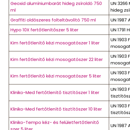
Geoxid alumíniumbarát hideg zsíroldó 750
UN 3266 
ml
hideg zsír
Graffiti oldószeres folteltávolító 750 ml
UN 1987 A
Hypo 10X fertőtlenítőszer 5 liter
UN 1791 H
UN 1903 
Kim fertőtlenítő kézi mosogatószer 1 liter
mosogatós
UN 1903 
Kim fertőtlenítő kézi mosogatószer 22 liter
mosogatós
UN 1903 
Kim fertőtlenítő kézi mosogatószer 5 liter
mosogatós
UN 1903 
Kliniko-Med fertőtlenítő tisztítószer 1 liter
tisztítósze
UN 1903 
Kliniko-Med fertőtlenítő tisztítószer 10 liter
tisztítósze
Kliniko-Tempo kéz- és felületfertőtlenítő
UN 1987 A
szer 5 liter