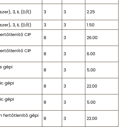
r), 3, II, (D/E)
3
3
2.25
r), 3, II, (D/E)
3
3
1.50
ertőtlenítő CIP
8
3
26.00
ertőtlenítő CIP
8
3
6.00
s gépi
8
3
5.00
ic gépi
8
3
22.00
ic gépi
8
3
5.00
 fertőtlenítő gépi
8
3
22.00