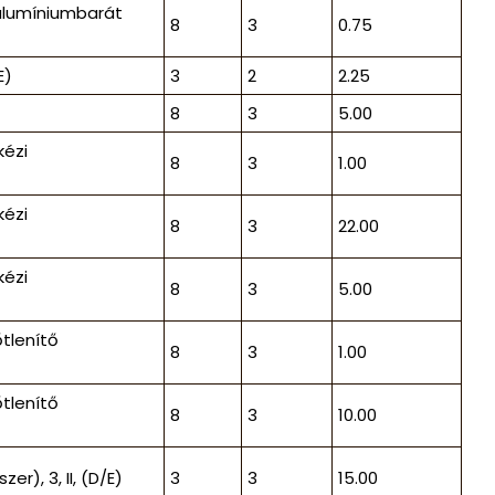
alumíniumbarát
8
3
0.75
E)
3
2
2.25
8
3
5.00
kézi
8
3
1.00
kézi
8
3
22.00
kézi
8
3
5.00
tlenítő
8
3
1.00
tlenítő
8
3
10.00
r), 3, II, (D/E)
3
3
15.00