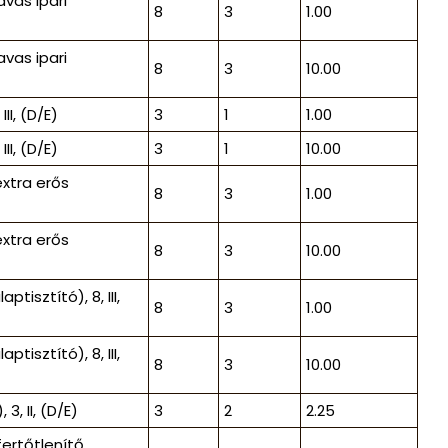
vas ipari
8
3
1.00
vas ipari
8
3
10.00
I, (D/E)
3
1
1.00
I, (D/E)
3
1
10.00
xtra erős
8
3
1.00
xtra erős
8
3
10.00
isztító), 8, III,
8
3
1.00
isztító), 8, III,
8
3
10.00
, II, (D/E)
3
2
2.25
ertőtlenítő