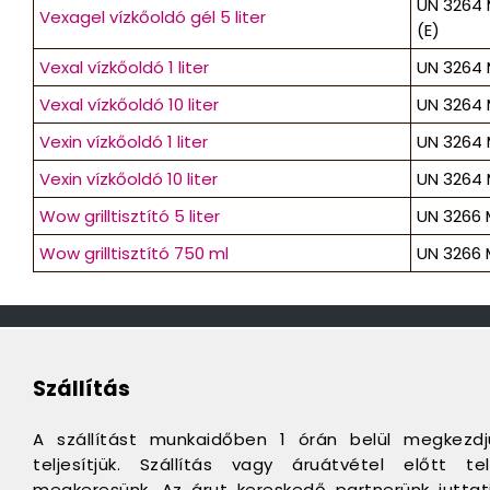
UN 3264 
Vexagel vízkőoldó gél 5 liter
(E)
Vexal vízkőoldó 1 liter
UN 3264 M
Vexal vízkőoldó 10 liter
UN 3264 M
Vexin vízkőoldó 1 liter
UN 3264 M
Vexin vízkőoldó 10 liter
UN 3264 M
Wow grilltisztító 5 liter
UN 3266 M
Wow grilltisztító 750 ml
UN 3266 M
Szállítás
A szállítást munkaidőben 1 órán belül megkezd
teljesítjük. Szállítás vagy áruátvétel előtt 
megkeresünk. Az árut kereskedő partnerünk juttatj