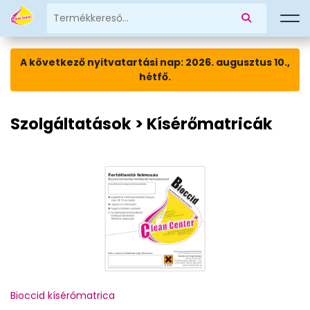
A következő nyitvatartási nap: 2026. augusztus 10.,
hétfő.
Szolgáltatások > Kísérőmatricák
Bioccid kísérőmatrica