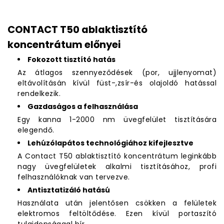
CONTACT T50 ablaktisztító
koncentrátum előnyei
Fokozott tisztító hatás
Az átlagos szennyeződések (por, ujjlenyomat)
eltávolításán kívül füst-,zsír-és olajoldó hatással
rendelkezik.
Gazdaságos a felhasználása
Egy kanna 1-2000 nm üvegfelület tisztítására
elegendő.
Lehúzólapátos technológiához kifejlesztve
A Contact T50 ablaktisztító koncentrátum leginkább
nagy üvegfelületek alkalmi tisztításához, profi
felhasználóknak van tervezve.
Antisztatizáló hatású
Használata után jelentősen csökken a felületek
elektromos feltöltődése. Ezen kívül portaszító