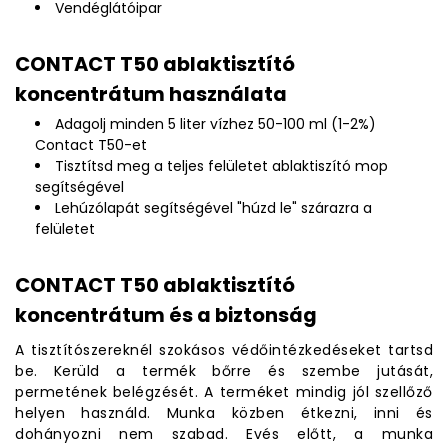
Vendéglátóipar
CONTACT T50 ablaktisztító
koncentrátum használata
Adagolj minden 5 liter vízhez 50-100 ml (1-2%)
Contact T50-et
Tisztítsd meg a teljes felületet ablaktiszító mop
segítségével
Lehúzólapát segítségével "húzd le" szárazra a
felületet
CONTACT T50 ablaktisztító
koncentrátum és a biztonság
A tisztítószereknél szokásos védőintézkedéseket tartsd
be. Kerüld a termék bőrre és szembe jutását,
permetének belégzését. A terméket mindig jól szellőző
helyen használd. Munka közben étkezni, inni és
dohányozni nem szabad. Evés előtt, a munka