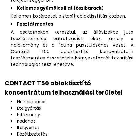
tulajdonsággal bír.
Kellemes gyümölcs illat (őszibarack)
Kellemes közérzetet biztosít ablaktisztítás közben.
Foszfátmentes
A csatornákon keresztül, az állóvizekbe jutó
foszfátterhelés eutrofizációt okoz, amely a
halállomány és a fauna pusztulásához vezet. A
Contact T50 ablaktisztító koncentrátum
foszfátmentes összetétele környezetbarát takarítási
technológiát tesz lehetővé.
CONTACT T50 ablaktisztító
koncentrátum felhasználási területei
Élelmiszeripar
Ételgyártás
Intézmény
Irodaház
Italgyártás
Közétkeztetés