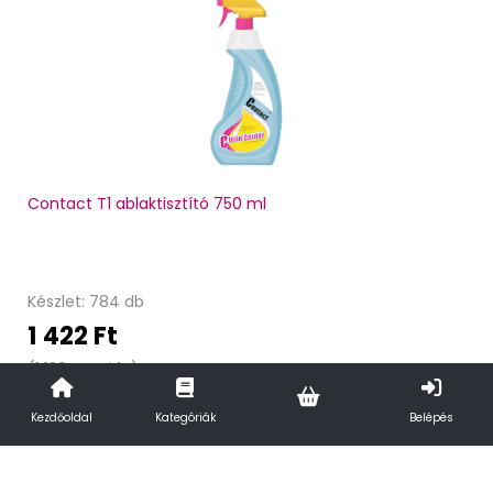
Contact T1 ablaktisztító 750 ml
Készlet: 784 db
1 422 Ft
(1 120 Ft + áfa)
Kezdőoldal
Kategóriák
Belépés
Kosárba