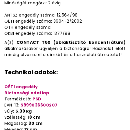
Minőségét megőrzi: 2 évig
ÁNTSZ engedély száma: 12.564/98
OÉTI engedély száma: 3604-2/2002
OTH engedély száma:
OKBI engedély száma: 1377/98
A(z)
CONTACT T50 (ablaktisztító koncentrátum)
alkalmazásakor ügyeljen a biztonságra! Használat előtt
mindig olvassa el a címkét és a használati útmutatót!
Technikai adatok:
OÉTI engedély
Biztonsági adatlap
Termékfotó:
PSD
EAN-13:
5999036600207
Súly:
5.39 kg
Szélesség:
18 cm
Magasság:
30 cm
Mélység:
13 cm